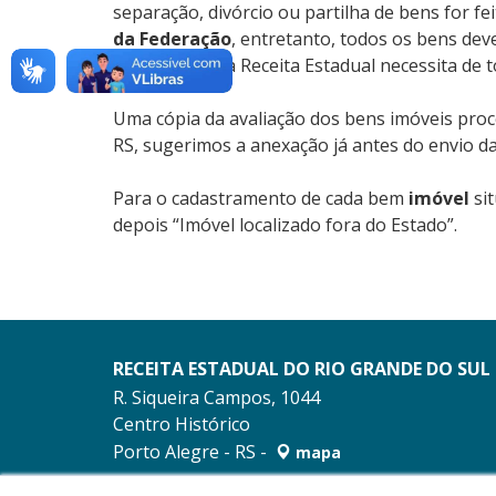
separação, divórcio ou partilha de bens for fe
da Federação
, entretanto, todos os bens dev
bens móveis, a Receita Estadual necessita de 
Uma cópia da avaliação dos bens imóveis proce
RS, sugerimos a anexação já antes do envio da
Para o cadastramento de cada bem
imóvel
sit
depois “Imóvel localizado fora do Estado”.
RECEITA ESTADUAL DO RIO GRANDE DO SUL
R. Siqueira Campos, 1044
Centro Histórico
Porto Alegre - RS -
mapa
90010-001