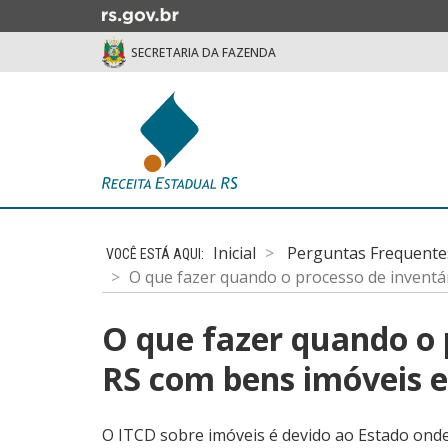
Ir
para
SECRETARIA DA FAZENDA
o
conteúdo
Ir
para
o
menu
Ir
Início
para
do
a
Inicial
Perguntas Frequente
conteúdo
busca
O que fazer quando o processo de inventá
O que fazer quando o 
RS com bens imóveis 
O ITCD sobre imóveis é devido ao Estado onde 