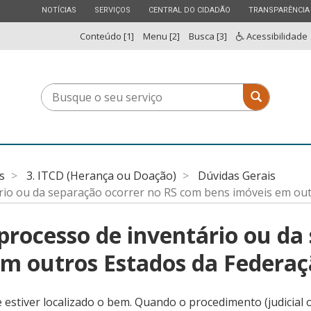
ESTADO
ESTADO
ESTADO
ESTADO
NOTÍCIAS
SERVIÇOS
CENTRAL DO CIDADÃO
TRANSPARÊNCIA
Conteúdo [1]
Menu [2]
Busca [3]
Acessibilidade
Busque
Busque o 
o
seu
serviço
s
3. ITCD (Herança ou Doação)
Dúvidas Gerais
rio ou da separação ocorrer no RS com bens imóveis em ou
processo de inventário ou da
em outros Estados da Federa
estiver localizado o bem. Quando o procedimento (judicial ou