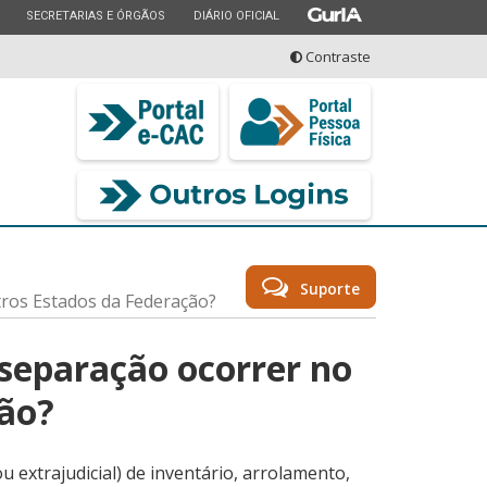
ESTADO
ESTADO
ESTADO
SECRETARIAS E ÓRGÃOS
DIÁRIO OFICIAL
Contraste
seu serviço
Suporte
tros Estados da Federação?
 separação ocorrer no
ção?
 extrajudicial) de inventário, arrolamento,