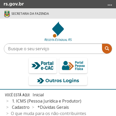
Ir
para
SECRETARIA DA FAZENDA
o
conteúdo
Ir
para
o
menu
Busque
Bus
Ir
o
para
seu
a
serviço
busca
Início
Inicial
do
1. ICMS (Pessoa Jurídica e Produtor)
conteúdo
Cadastro
*Dúvidas Gerais
O que muda para os não-contribuintes