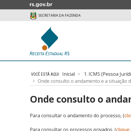
Ir
para
SECRETARIA DA FAZENDA
o
conteúdo
Ir
para
o
menu
Ir
Início
para
do
a
Inicial
1. ICMS (Pessoa Juríd
conteúdo
busca
Onde consulto o andamento e a situação d
Onde consulto o andam
Para consultar o andamento do processo, (
cli
Para consultar os processos privados, (
clique