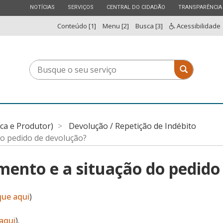
ESTADO
ESTADO
ESTADO
ESTADO
NOTÍCIAS
SERVIÇOS
CENTRAL DO CIDADÃO
TRANSPARÊNCIA
Conteúdo [1]
Menu [2]
Busca [3]
Acessibilidade
Busque
Busque o 
o
seu
serviço
ica e Produtor)
Devolução / Repetição de Indébito
o pedido de devolução?
ento e a situação do pedido
que aqui
)
 aqui
).