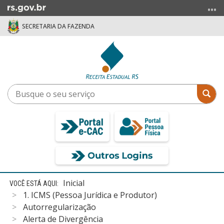
Ir
para
SECRETARIA DA FAZENDA
o
conteúdo
Ir
para
o
menu
Busque
Bus
Ir
o
para
seu
a
serviço
busca
Início
Inicial
do
1. ICMS (Pessoa Jurídica e Produtor)
conteúdo
Autorregularização
Alerta de Divergência