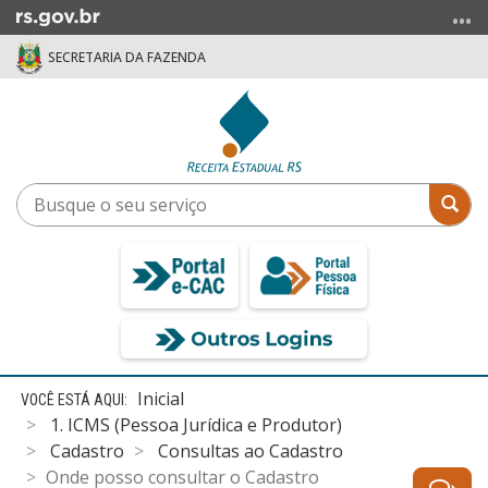
Ir
para
SECRETARIA DA FAZENDA
o
conteúdo
Ir
para
o
menu
Busque
Bus
Ir
o
para
seu
a
serviço
busca
Início
Inicial
do
1. ICMS (Pessoa Jurídica e Produtor)
conteúdo
Cadastro
Consultas ao Cadastro
Onde posso consultar o Cadastro