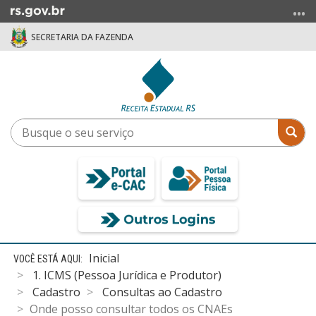
Ir
para
SECRETARIA DA FAZENDA
o
conteúdo
Ir
para
o
menu
Busque
Bus
Ir
o
para
seu
a
serviço
busca
Início
Inicial
do
1. ICMS (Pessoa Jurídica e Produtor)
conteúdo
Cadastro
Consultas ao Cadastro
Onde posso consultar todos os CNAEs