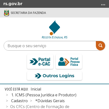
Ir
para
SECRETARIA DA FAZENDA
o
conteúdo
Ir
para
o
menu
Busque
Bus
Ir
o
para
seu
a
serviço
busca
Início
Inicial
do
1. ICMS (Pessoa Jurídica e Produtor)
conteúdo
Cadastro
*Dúvidas Gerais
Os CFCs (Centro de Formação de