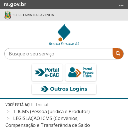
Ir
para
SECRETARIA DA FAZENDA
o
conteúdo
Ir
para
o
menu
Busque
Bus
Ir
o
para
seu
a
serviço
busca
Início
Inicial
do
1. ICMS (Pessoa Jurídica e Produtor)
conteúdo
LEGISLAÇÃO ICMS (Convênios,
Compensação e Transferência de Saldo