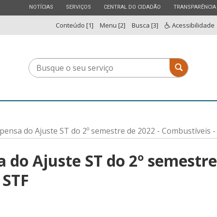
ESTADO
ESTADO
ESTADO
ESTADO
NOTÍCIAS
SERVIÇOS
CENTRAL DO CIDADÃO
TRANSPARÊNCIA
Conteúdo [1]
Menu [2]
Busca [3]
Acessibilidade
Busque
Busque o 
o
seu
serviço
spensa do Ajuste ST do 2º semestre de 2022 - Combustíveis 
a do Ajuste ST do 2º semestre
 STF