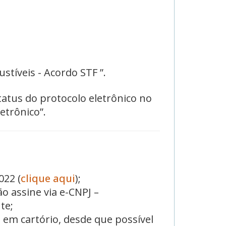
stíveis - Acordo STF ”.
tatus do protocolo eletrônico no
etrônico”.
022 (
clique aqui
);
o assine via e-CNPJ –
te;
 em cartório, desde que possível