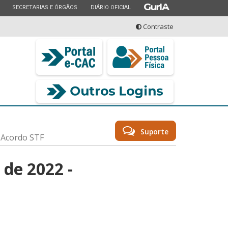
ESTADO
ESTADO
ESTADO
SECRETARIAS E ÓRGÃOS
DIÁRIO OFICIAL
Contraste
seu serviço
Suporte
- Acordo STF
 de 2022 -