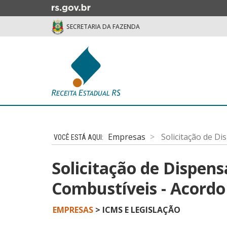
Ir
para
SECRETARIA DA FAZENDA
o
conteúdo
Ir
para
o
menu
Ir
Início
para
do
a
conteúdo
Empresas
Solicitação de Di
busca
Solicitação de Dispens
Combustíveis - Acordo
EMPRESAS
> ICMS E LEGISLAÇÃO