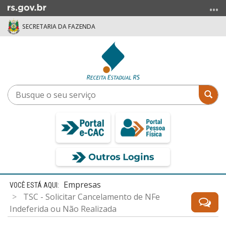
Ir
para
SECRETARIA DA FAZENDA
o
conteúdo
Ir
para
o
menu
Busque
Bus
Ir
o
para
seu
a
serviço
busca
Início
Empresas
do
TSC - Solicitar Cancelamento de NFe
conteúdo
Indeferida ou Não Realizada