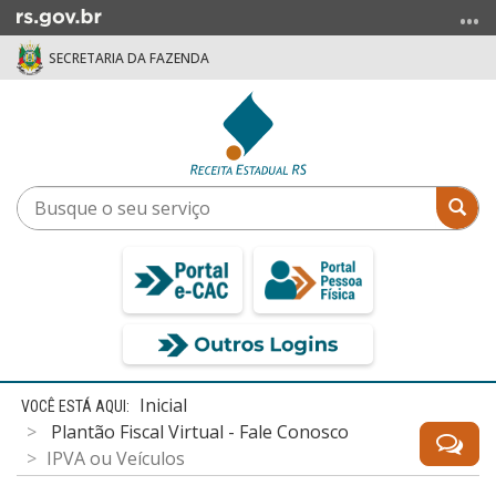
Ir
para
SECRETARIA DA FAZENDA
o
conteúdo
Ir
para
o
menu
Busque
Bus
Ir
o
para
seu
a
serviço
busca
Início
Inicial
do
Plantão Fiscal Virtual - Fale Conosco
conteúdo
IPVA ou Veículos