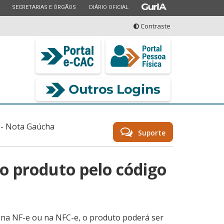
ESTADO
ESTADO
ESTADO
SECRETARIAS E ÓRGÃOS
DIÁRIO OFICIAL
Contraste
seu serviço
- Nota Gaúcha
Suporte
o produto pelo código
o na NF-e ou na NFC-e, o produto poderá ser