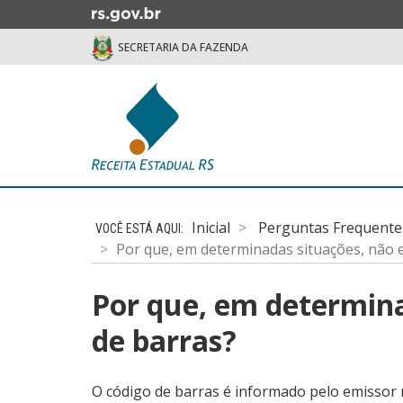
Ir
para
SECRETARIA DA FAZENDA
o
conteúdo
Ir
para
o
menu
Ir
Início
para
do
a
Inicial
Perguntas Frequente
conteúdo
busca
Por que, em determinadas situações, não 
Por que, em determina
de barras?
O código de barras é informado pelo emissor n