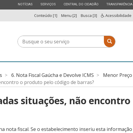
ESTADO
ESTADO
ESTADO
ESTADO
NOTÍCIAS
SERVIÇOS
CENTRAL DO CIDADÃO
TRANSPARÊNCIA
Conteúdo [1]
Menu [2]
Busca [3]
Acessibilidade
Busque
Busque o 
o
seu
serviço
s
6. Nota Fiscal Gaúcha e Devolve ICMS
Menor Preço 
encontro o produto pelo código de barras?
das situações, não encontro 
a nota fiscal. Se o estabelecimento inseriu esta informaçã