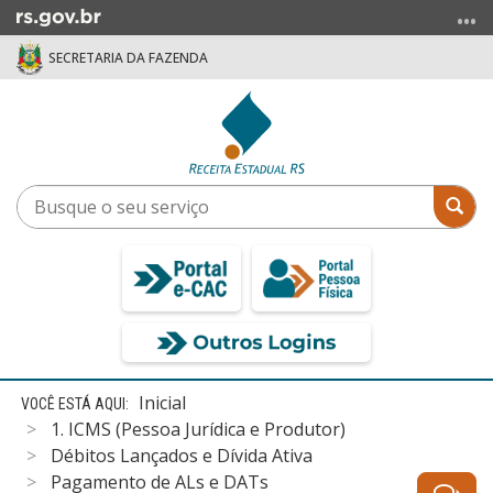
Ir
para
SECRETARIA DA FAZENDA
o
conteúdo
Ir
para
o
menu
Busque
Bus
Ir
o
para
seu
a
serviço
busca
Início
Inicial
do
1. ICMS (Pessoa Jurídica e Produtor)
conteúdo
Débitos Lançados e Dívida Ativa
Pagamento de ALs e DATs