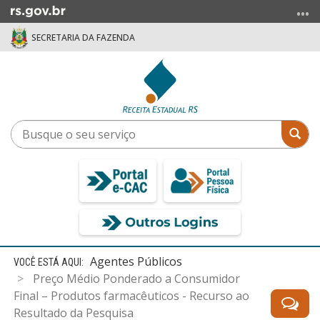
Ir
para
SECRETARIA DA FAZENDA
o
conteúdo
Ir
para
o
menu
Busque
Bus
Ir
o
para
seu
a
serviço
busca
Início
Agentes Públicos
do
Preço Médio Ponderado a Consumidor
conteúdo
Final – Produtos farmacêuticos - Recurso ao
Resultado da Pesquisa