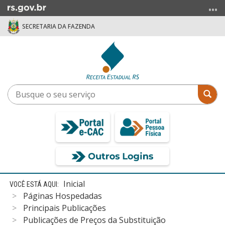
Ir
para
SECRETARIA DA FAZENDA
o
conteúdo
Ir
para
o
menu
Busque
Bus
Ir
o
para
seu
a
serviço
busca
Início
Inicial
do
Páginas Hospedadas
conteúdo
Principais Publicações
Publicações de Preços da Substituição