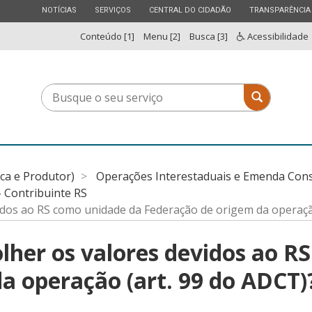
ESTADO
ESTADO
ESTADO
ESTADO
NOTÍCIAS
SERVIÇOS
CENTRAL DO CIDADÃO
TRANSPARÊNCIA
Conteúdo [1]
Menu [2]
Busca [3]
Acessibilidade
Busque
Busque o 
o
seu
serviço
ica e Produtor)
Operações Interestaduais e Emenda Cons
 Contribuinte RS
idos ao RS como unidade da Federação de origem da operaçã
olher os valores devidos ao 
a operação (art. 99 do ADCT)