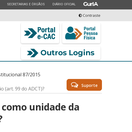
ESTADO
ESTADO
ESTADO
SECRETARIAS E ÓRGÃOS
DIÁRIO OFICIAL
Contraste
seu serviço
titucional 87/2015
Suporte
o (art. 99 do ADCT)?
RS como unidade da
?