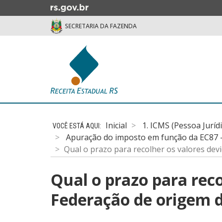
Ir
para
SECRETARIA DA FAZENDA
o
conteúdo
Ir
para
o
menu
Ir
Início
para
do
a
Inicial
1. ICMS (Pessoa Juríd
conteúdo
busca
Apuração do imposto em função da EC87 -
Qual o prazo para recolher os valores dev
Qual o prazo para rec
Federação de origem d