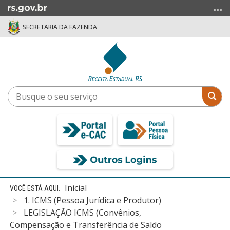
Ir
para
SECRETARIA DA FAZENDA
o
conteúdo
Ir
para
o
menu
Busque
Bus
Ir
o
para
seu
a
serviço
busca
Início
Inicial
do
1. ICMS (Pessoa Jurídica e Produtor)
conteúdo
LEGISLAÇÃO ICMS (Convênios,
Compensação e Transferência de Saldo