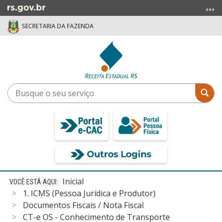
Ir
para
SECRETARIA DA FAZENDA
o
conteúdo
Ir
para
o
menu
Busque
Bus
Ir
o
para
seu
a
serviço
busca
Início
Inicial
do
1. ICMS (Pessoa Jurídica e Produtor)
conteúdo
Documentos Fiscais / Nota Fiscal
CT-e OS - Conhecimento de Transporte