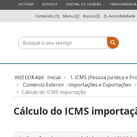
ESTADO
ESTADO
ESTADO
ESTADO
NOTÍCIAS
SERVIÇOS
CENTRAL DO CIDADÃO
TRANSPARÊNCIA
Conteúdo [1]
Menu [2]
Busca [3]
Acessibilidade
Busque
Busque o 
o
seu
serviço
Inicial
1. ICMS (Pessoa Jurídica e Pr
Comércio Exterior - Importações e Exportações
Cálculo do ICMS importação
Cálculo do ICMS importaç