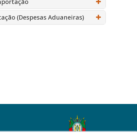
mportação
tação (Despesas Aduaneiras)