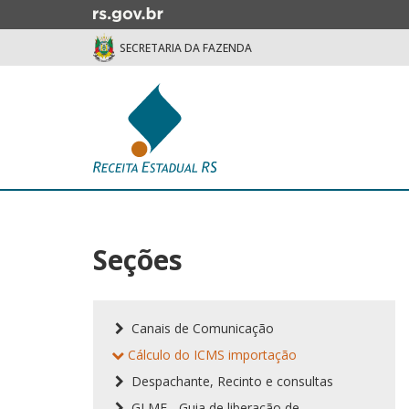
Ir
para
SECRETARIA DA FAZENDA
o
conteúdo
Ir
para
o
menu
Ir
Início
para
do
a
conteúdo
busca
Seções
Canais de Comunicação
Cálculo do ICMS importação
Despachante, Recinto e consultas
GLME - Guia de liberação de