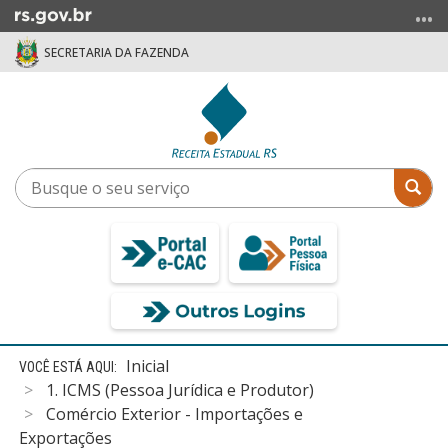
Ir
para
SECRETARIA DA FAZENDA
o
conteúdo
Ir
para
o
menu
Busque
Bus
Ir
o
para
seu
a
serviço
busca
Início
Inicial
do
1. ICMS (Pessoa Jurídica e Produtor)
conteúdo
Comércio Exterior - Importações e
Exportações