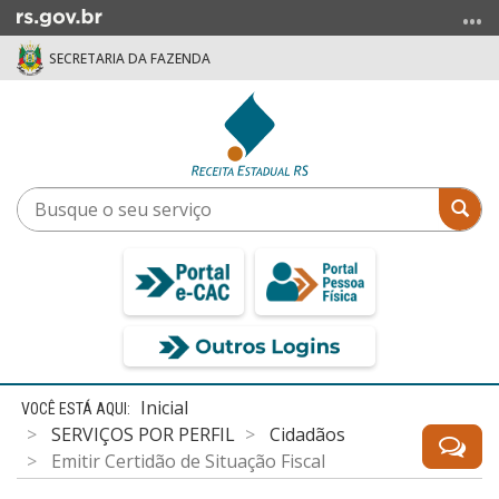
Ir
para
SECRETARIA DA FAZENDA
o
conteúdo
Ir
para
o
menu
Busque
Bus
Ir
o
para
seu
a
serviço
busca
Início
Inicial
do
SERVIÇOS POR PERFIL
Cidadãos
conteúdo
Emitir Certidão de Situação Fiscal