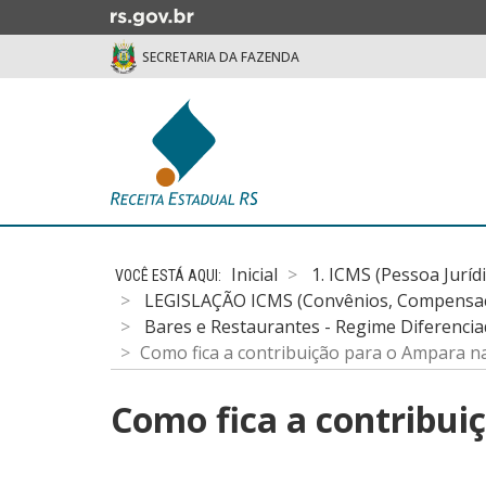
Ir
para
SECRETARIA DA FAZENDA
o
conteúdo
Ir
para
o
menu
Ir
Início
para
do
a
Inicial
1. ICMS (Pessoa Juríd
conteúdo
busca
LEGISLAÇÃO ICMS (Convênios, Compensação
Bares e Restaurantes - Regime Diferenci
Como fica a contribuição para o Ampara n
Como fica a contribui