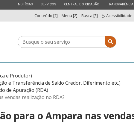
ESTADO
ESTADO
ESTADO
ESTADO
NOTÍCIAS
SERVIÇOS
CENTRAL DO CIDADÃO
TRANSPARÊNCIA
Conteúdo [1]
Menu [2]
Busca [3]
Acessibilidade
Busque
Busque o 
o
seu
serviço
ica e Produtor)
 e Transferência de Saldo Credor, Diferimento etc.)
ado de Apuração (RDA)
as vendas realização no RDA?
ção para o Ampara nas venda