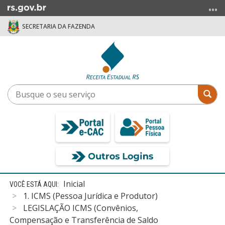
Ir
para
SECRETARIA DA FAZENDA
o
conteúdo
Ir
para
o
menu
Busque
Bus
Ir
o
para
seu
a
serviço
busca
Início
Inicial
do
1. ICMS (Pessoa Jurídica e Produtor)
conteúdo
LEGISLAÇÃO ICMS (Convênios,
Compensação e Transferência de Saldo