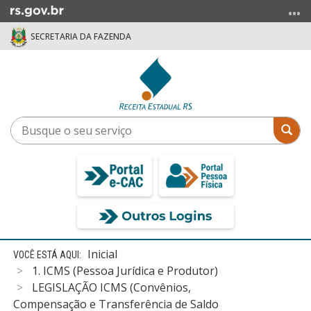
Ir
para
SECRETARIA DA FAZENDA
o
conteúdo
Ir
para
o
menu
Busque
Bus
Ir
o
para
seu
a
serviço
busca
Início
Inicial
do
1. ICMS (Pessoa Jurídica e Produtor)
conteúdo
LEGISLAÇÃO ICMS (Convênios,
Compensação e Transferência de Saldo