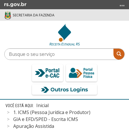
Ir
para
SECRETARIA DA FAZENDA
o
conteúdo
Ir
para
o
menu
Busque
Bus
Ir
o
para
seu
a
serviço
busca
Início
Inicial
do
1. ICMS (Pessoa Jurídica e Produtor)
conteúdo
GIA e EFD/SPED - Escrita ICMS
Apuração Assistida