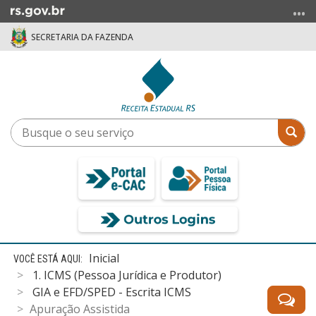
Ir
para
SECRETARIA DA FAZENDA
o
conteúdo
Ir
para
o
menu
Busque
Bus
Ir
o
para
seu
a
serviço
busca
Início
Inicial
do
1. ICMS (Pessoa Jurídica e Produtor)
conteúdo
GIA e EFD/SPED - Escrita ICMS
Apuração Assistida