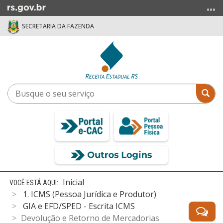
Ir
para
SECRETARIA DA FAZENDA
o
conteúdo
Ir
para
o
menu
Busque
Bus
Ir
o
para
seu
a
serviço
busca
Início
Inicial
do
1. ICMS (Pessoa Jurídica e Produtor)
conteúdo
GIA e EFD/SPED - Escrita ICMS
Devolução e Retorno de Mercadorias