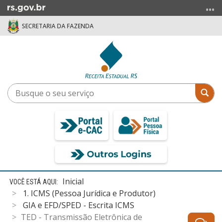
Ir
para
SECRETARIA DA FAZENDA
o
conteúdo
Ir
para
o
menu
Busque
Bus
Ir
o
para
seu
a
serviço
busca
Início
Inicial
do
1. ICMS (Pessoa Jurídica e Produtor)
conteúdo
GIA e EFD/SPED - Escrita ICMS
TED - Transmissão Eletrônica de