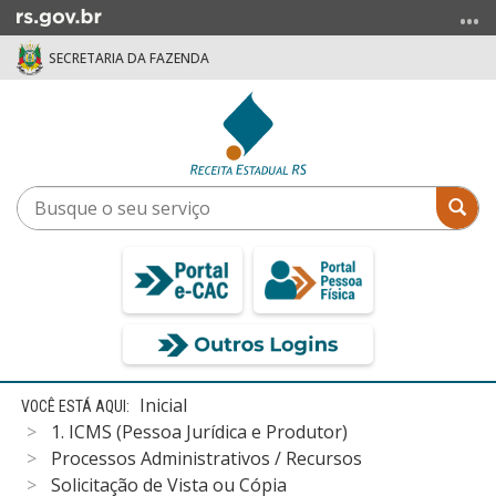
Ir
para
SECRETARIA DA FAZENDA
o
conteúdo
Ir
para
o
menu
Busque
Bus
Ir
o
para
seu
a
serviço
busca
Início
Inicial
do
1. ICMS (Pessoa Jurídica e Produtor)
conteúdo
Processos Administrativos / Recursos
Solicitação de Vista ou Cópia