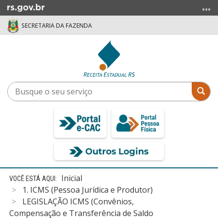
Ir
para
SECRETARIA DA FAZENDA
o
conteúdo
Ir
para
o
menu
Busque
Bus
Ir
o
para
seu
a
serviço
busca
Início
Inicial
do
1. ICMS (Pessoa Jurídica e Produtor)
conteúdo
LEGISLAÇÃO ICMS (Convênios,
Compensação e Transferência de Saldo