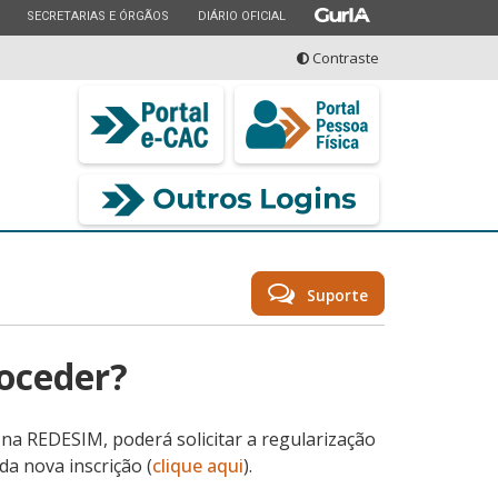
ESTADO
ESTADO
ESTADO
SECRETARIAS E ÓRGÃOS
DIÁRIO OFICIAL
Contraste
seu serviço
Suporte
roceder?
na REDESIM, poderá solicitar a regularização
da nova inscrição (
clique aqui
).