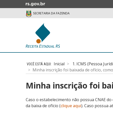
Ir
para
SECRETARIA DA FAZENDA
o
conteúdo
Ir
para
o
menu
Ir
Início
para
do
a
Inicial
1. ICMS (Pessoa Juríd
conteúdo
busca
Minha inscrição foi baixada de ofício, com
Minha inscrição foi ba
Caso o estabelecimento não possua CNAE do ca
da baixa de ofício (
clique aqui
). Caso possua at