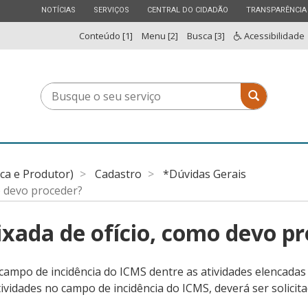
ESTADO
ESTADO
ESTADO
ESTADO
NOTÍCIAS
SERVIÇOS
CENTRAL DO CIDADÃO
TRANSPARÊNCIA
Conteúdo [1]
Menu [2]
Busca [3]
Acessibilidade
Busque
Busque o 
o
seu
serviço
ica e Produtor)
Cadastro
*Dúvidas Gerais
o devo proceder?
ixada de ofício, como devo p
mpo de incidência do ICMS dentre as atividades elencadas 
ividades no campo de incidência do ICMS, deverá ser solicita