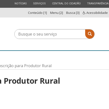
ESTADO
ESTADO
ESTADO
ESTADO
NOTÍCIAS
SERVIÇOS
CENTRAL DO CIDADÃO
TRANSPARÊNCIA
Conteúdo [1]
Menu [2]
Busca [3]
Acessibilidade
Busque
Busque o 
o
seu
serviço
Inscrição para Produtor Rural
ra Produtor Rural