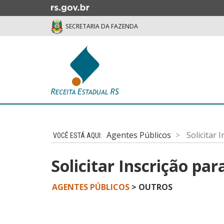
Ir
para
SECRETARIA DA FAZENDA
o
conteúdo
Ir
para
o
menu
Ir
Início
para
do
a
conteúdo
Agentes Públicos
Solicitar 
busca
Solicitar Inscrição pa
AGENTES PÚBLICOS
> OUTROS