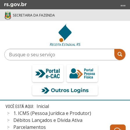
Ir
para
SECRETARIA DA FAZENDA
o
conteúdo
Ir
para
o
menu
Busque
Bus
Ir
o
para
seu
a
serviço
busca
Início
Inicial
do
1. ICMS (Pessoa Jurídica e Produtor)
conteúdo
Débitos Lançados e Dívida Ativa
Parcelamentos