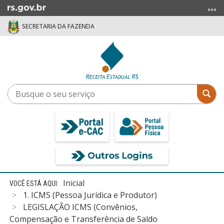
Ir
para
SECRETARIA DA FAZENDA
o
conteúdo
Ir
para
o
menu
Busque
Bus
Ir
o
para
seu
a
serviço
busca
Início
Inicial
do
1. ICMS (Pessoa Jurídica e Produtor)
conteúdo
LEGISLAÇÃO ICMS (Convênios,
Compensação e Transferência de Saldo