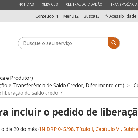
ESTADO
ESTADO
ESTADO
ESTADO
NOTÍCIAS
SERVIÇOS
CENTRAL DO CIDADÃO
TRANSPARÊNCIA
Conteúdo [1]
Menu [2]
Busca [3]
Acessibilidade
Busque
Busque o 
o
seu
serviço
ica e Produtor)
 e Transferência de Saldo Credor, Diferimento etc.)
C
e liberação do saldo credor?
ra incluir o pedido de liberaç
o dia 20 do mês (
IN DRP 045/98, Título I, Capítulo VI, Subite