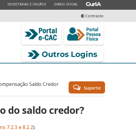
ESTADO
ESTADO
ESTADO
SECRETARIAS E ÓRGÃOS
DIÁRIO OFICIAL
Contraste
seu serviço
ompensação Saldo Credor
Suporte
ão do saldo credor?
ns 7.2.3 e 8.2.2
).