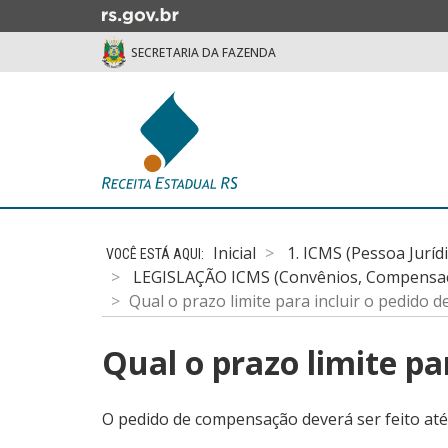
Ir
para
SECRETARIA DA FAZENDA
o
conteúdo
Ir
para
o
menu
Ir
Início
para
do
a
Inicial
1. ICMS (Pessoa Juríd
conteúdo
busca
LEGISLAÇÃO ICMS (Convênios, Compensação
Qual o prazo limite para incluir o pedido d
Qual o prazo limite pa
O pedido de compensação deverá ser feito até 