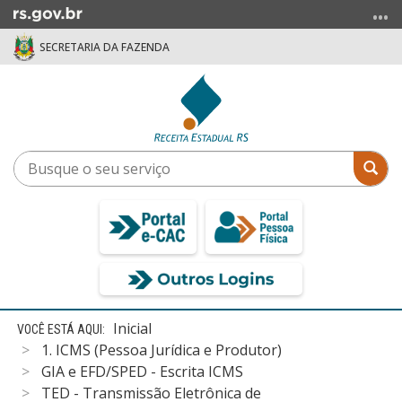
Ir
para
SECRETARIA DA FAZENDA
o
conteúdo
Ir
para
o
menu
Busque
Bus
Ir
o
para
seu
a
serviço
busca
Início
Inicial
do
1. ICMS (Pessoa Jurídica e Produtor)
conteúdo
GIA e EFD/SPED - Escrita ICMS
TED - Transmissão Eletrônica de