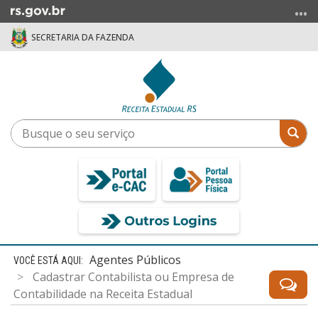
Ir
para
SECRETARIA DA FAZENDA
o
conteúdo
Ir
para
o
menu
Busque
Bus
Ir
o
para
seu
a
serviço
busca
Início
Agentes Públicos
do
Cadastrar Contabilista ou Empresa de
conteúdo
Contabilidade na Receita Estadual