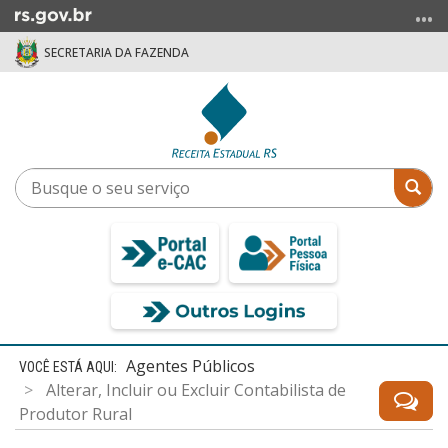
Ir
para
SECRETARIA DA FAZENDA
o
conteúdo
Ir
para
o
menu
Busque
Bus
Ir
o
para
seu
a
serviço
busca
Início
Agentes Públicos
do
Alterar, Incluir ou Excluir Contabilista de
conteúdo
Produtor Rural